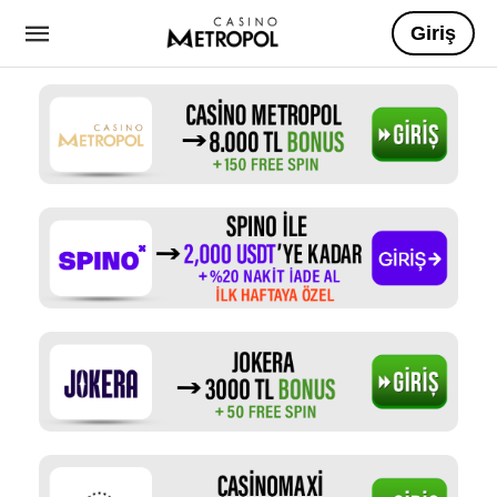
Giriş